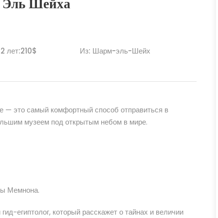
м Эль Шейха
12 лет:210$
Из: Шарм-эль-Шейх
е — это самый комфортный способ отправиться в
ольшим музеем под открытым небом в мире.
сы Мемнона.
ид-египтолог, который расскажет о тайнах и величии