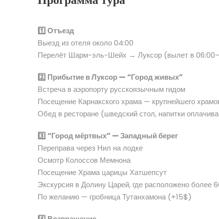
Программа тура
1️⃣ Отъезд
Выезд из отеля около 04:00
Перелёт Шарм-эль-Шейх → Луксор (вылет в 06:00–0
2️⃣ Прибытие в Луксор — “Город живых”
Встреча в аэропорту русскоязычным гидом
Посещение Карнакского храма — крупнейшего храмов
Обед в ресторане (шведский стол, напитки оплачив
3️⃣ “Город мёртвых” — Западный берег
Переправа через Нил на лодке
Осмотр Колоссов Мемнона
Посещение Храма царицы Хатшепсут
Экскурсия в Долину Царей, где расположено более 
По желанию — гробница Тутанхамона (+15$)
4️⃣ Возвращение