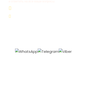
и ответить на все ваши вопросы.
+20 155 665 07 25
contact@tour-ist.com