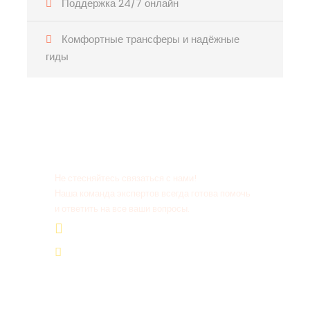
Поддержка 24/7 онлайн
Комфортные трансферы и надёжные
гиды
Есть вопросы?
Не стесняйтесь связаться с нами!
Наша команда экспертов всегда готова помочь
и ответить на все ваши вопросы.
+20 155 665 07 25
contact@tour-ist.com