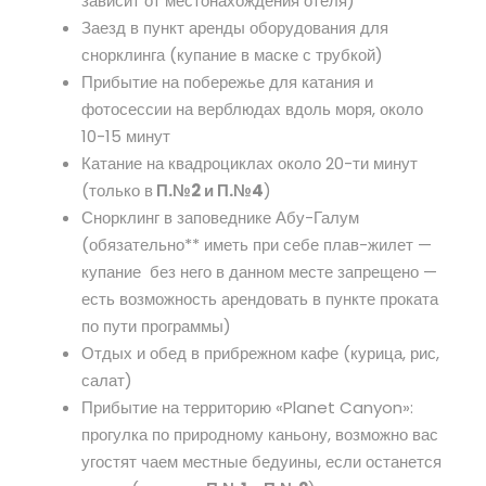
зависит от местонахождения отеля)
Заезд в пункт аренды оборудования для
снорклинга (купание в маске с трубкой)
Прибытие на побережье для катания и
фотосессии на верблюдах вдоль моря, около
10-15 минут
Катание на квадроциклах около 20-ти минут
(только в
П.№2 и П.№4
)
Снорклинг в заповеднике Абу-Галум
(обязательно** иметь при себе плав-жилет —
купание без него в данном месте запрещено —
есть возможность арендовать в пункте проката
по пути программы)
Отдых и обед в прибрежном кафе (курица, рис,
салат)
Прибытие на территорию «Planet Canyon»:
прогулка по природному каньону, возможно вас
угостят чаем местные бедуины, если останется