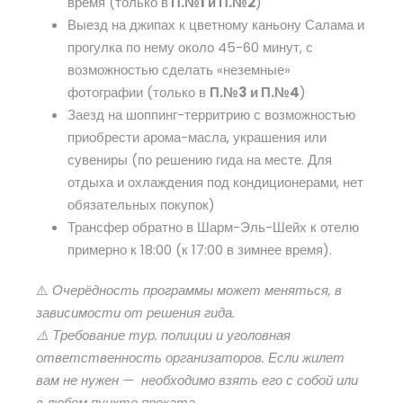
время (только в
П.№1 и П.№2
)
Выезд на джипах к цветному каньону Салама и
прогулка по нему около 45-60 минут, с
возможностью сделать «неземные»
фотографии (только в
П.№3 и П.№4
)
Заезд на шоппинг-территрию с возможностью
приобрести арома-масла, украшения или
сувениры (по решению гида на месте. Для
отдыха и охлаждения под кондиционерами, нет
обязательных покупок)
Трансфер обратно в Шарм-Эль-Шейх к отелю
примерно к 18:00 (к 17:00 в зимнее время).
⚠️
Очерёдность программы может меняться, в
зависимости от решения гида.
⚠️ Требование тур. полиции и уголовная
ответственность организаторов. Если жилет
вам не нужен — необходимо взять его с собой или
в любом пункте проката.